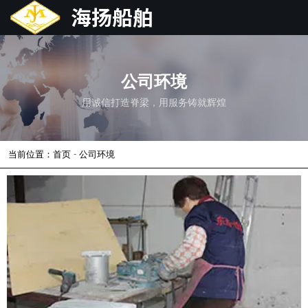
公司环境
用诚信打造脊梁，用服务铸就辉煌
-
当前位置：首页
公司环境