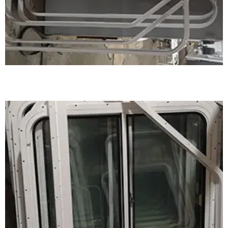
铝质风雨密双移窗案例