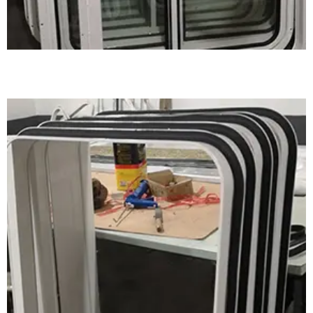
铝质风雨密双移窗案例