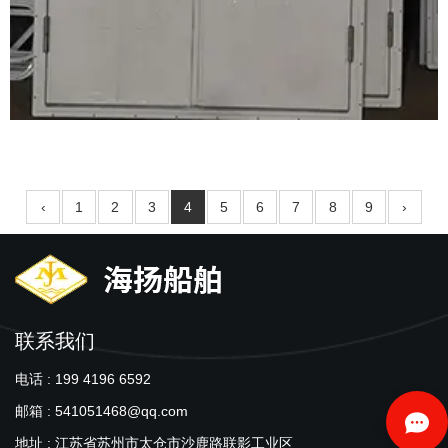
铝制轻型风雨密门案例
‹
1
2
3
4
5
6
7
8
9
›
联系我们
电话 : 199 4196 6592
邮箱 : 541051468@qq.com
地址 : 江苏省苏州市太仓市沙鹿路联影工业区