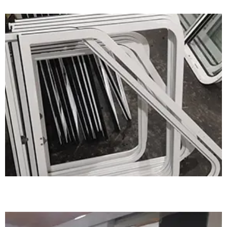
铝质普通矩形窗案例