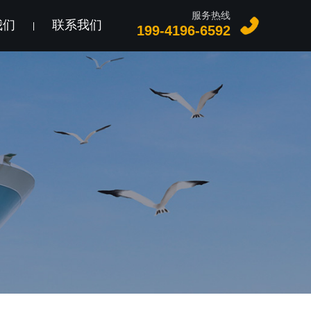
服务热线
我们
联系我们
|
199-4196-6592