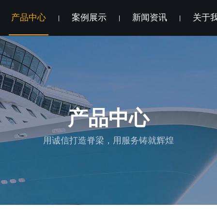
产品中心
案例展示
新闻资讯
关于
|
|
|
产品中心
用诚信打造脊梁，用服务铸就辉煌