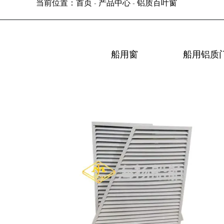
当前位置：首页
产品中心
铝质百叶窗
-
-
船用窗
船用铝质