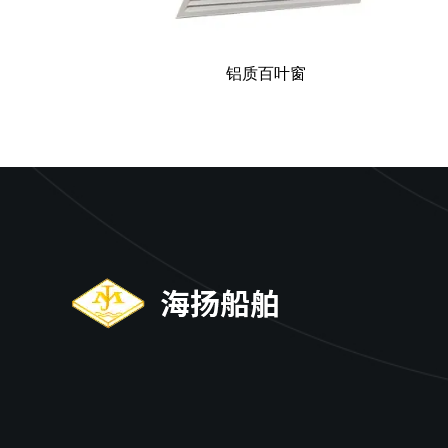
铝质百叶窗