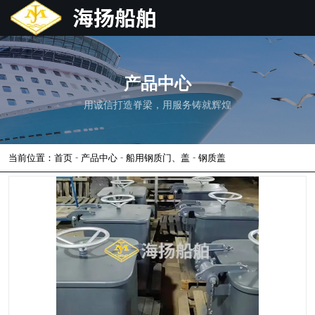
产品中心
用诚信打造脊梁，用服务铸就辉煌
-
-
-
当前位置：首页
产品中心
船用钢质门、盖
钢质盖