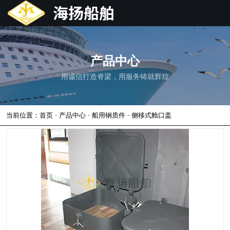
产品中心
用诚信打造脊梁，用服务铸就辉煌
-
-
-
当前位置：首页
产品中心
船用钢质件
侧移式舱口盖